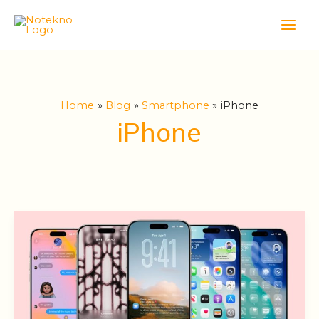
Skip
Main
to
Men
content
Home
Blog
Smartphone
iPhone
iPhone