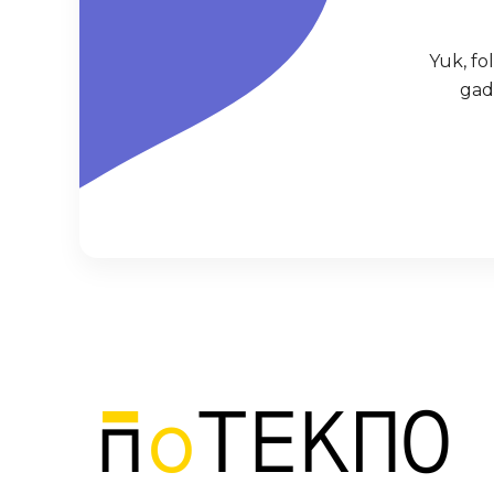
Yuk, f
gad