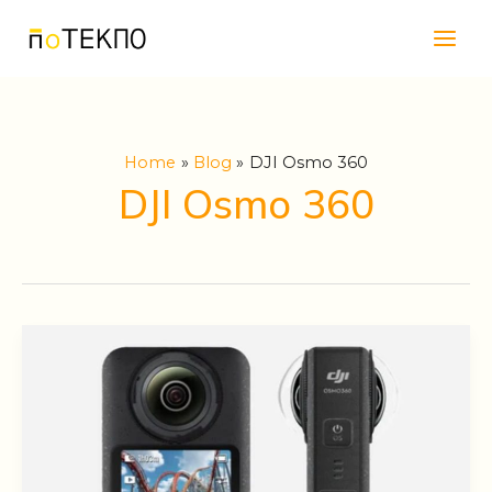
Skip
Main
to
Men
content
Home
Blog
DJI Osmo 360
DJI Osmo 360