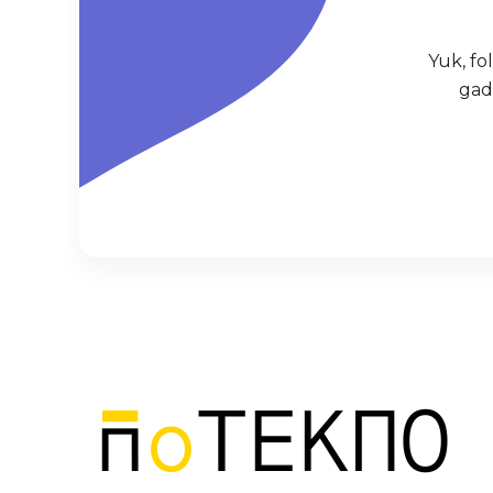
Yuk, f
gad