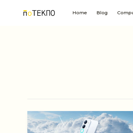
Skip
to
Home
Blog
Compu
content