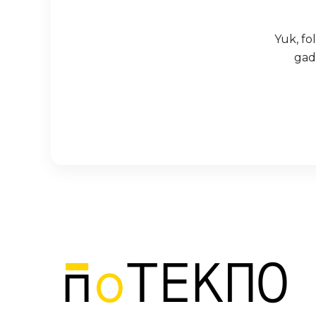
Yuk, f
gad