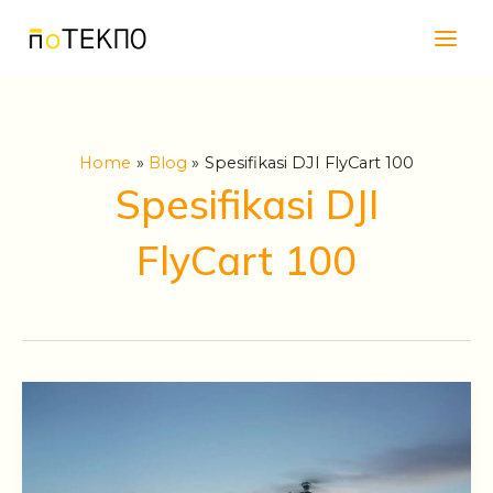
Skip
Main
to
Men
content
Home
Blog
Spesifikasi DJI FlyCart 100
Spesifikasi DJI
FlyCart 100