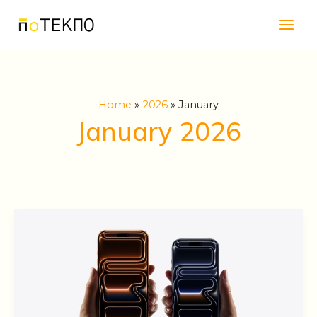
Skip
Main
to
Men
content
Home
2026
January
January 2026