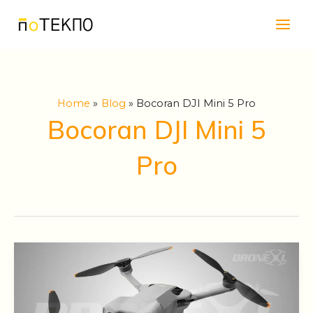
Skip
Main
to
Men
content
Home
Blog
Bocoran DJI Mini 5 Pro
Bocoran DJI Mini 5
Pro