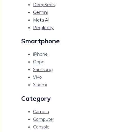
DeepSeek
Gemini
Meta AI
Perplexity
Smartphone
iPhone
Oppo
Samsung
Vivo
Xiaomi
Category
Camera
Computer
Console