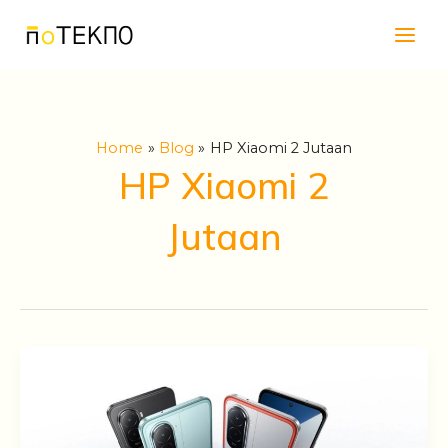
Skip
Main
to
Men
content
Home
Blog
HP Xiaomi 2 Jutaan
HP Xiaomi 2
Jutaan