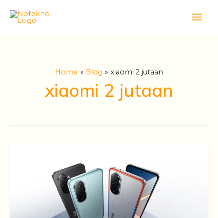
Skip
Main
to
Men
content
Home
Blog
xiaomi 2 jutaan
xiaomi 2 jutaan