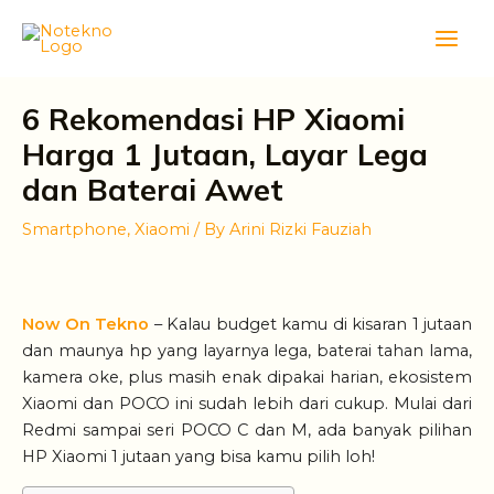
Skip
Main
to
Men
content
6 Rekomendasi HP Xiaomi
Harga 1 Jutaan, Layar Lega
dan Baterai Awet
Smartphone
,
Xiaomi
/ By
Arini Rizki Fauziah
Now On Tekno
– Kalau budget kamu di kisaran 1 jutaan
dan maunya hp yang layarnya lega, baterai tahan lama,
kamera oke, plus masih enak dipakai harian, ekosistem
Xiaomi dan POCO ini sudah lebih dari cukup. Mulai dari
Redmi sampai seri POCO C dan M, ada banyak pilihan
HP Xiaomi 1 jutaan yang bisa kamu pilih loh!