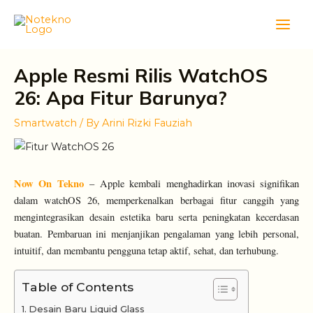
Skip
Main
to
Men
content
Apple Resmi Rilis WatchOS
26: Apa Fitur Barunya?
Smartwatch
/ By
Arini Rizki Fauziah
Now On Tekno
–
Apple kembali menghadirkan inovasi signifikan
dalam watchOS 26, memperkenalkan berbagai fitur canggih yang
mengintegrasikan desain estetika baru serta peningkatan kecerdasan
buatan. Pembaruan ini menjanjikan pengalaman yang lebih personal,
intuitif, dan membantu pengguna tetap aktif, sehat, dan terhubung.
Table of Contents
Desain Baru Liquid Glass